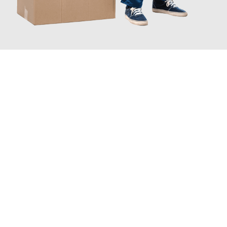
JETZT ANFRAGEN
Erleben Sie mit Umzugsmeister Bergmann Saarbrücken, wie
einfach und stressfrei Ihr Umzug Saarbrücken Vilnius
sein
kann. Unser Expertenteam steht bereit, um Ihnen einen
reibungslosen Übergang in Ihr neues Zuhause zu garantieren.
Jetzt
unverbindliches Angebot
erhalten &
100€ sparen: