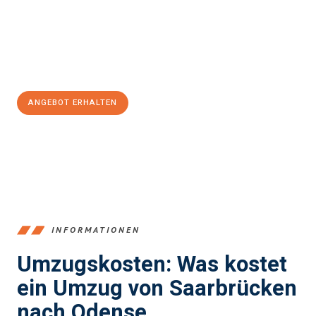
reibungslosen Übergang in Ihr neues Zuhause zu garantieren.
Jetzt
unverbindliches Angebot
erhalten &
100€ sparen:
ANGEBOT ERHALTEN
+4915792653360
INFORMATIONEN
Umzugskosten: Was kostet
ein Umzug von Saarbrücken
nach Odense