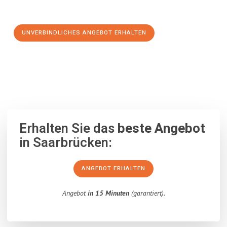
Schritt zu einem stressfreien Umzug nach Odense machen:
UNVERBINDLICHES ANGEBOT ERHALTEN
100% unverbindlich
– Garantiert eine Antwort
innerhalb von 15
Minuten
.
Erhalten Sie das
beste Angebot
in Saarbrücken:
ANGEBOT ERHALTEN
Angebot
in 15 Minuten
(garantiert).