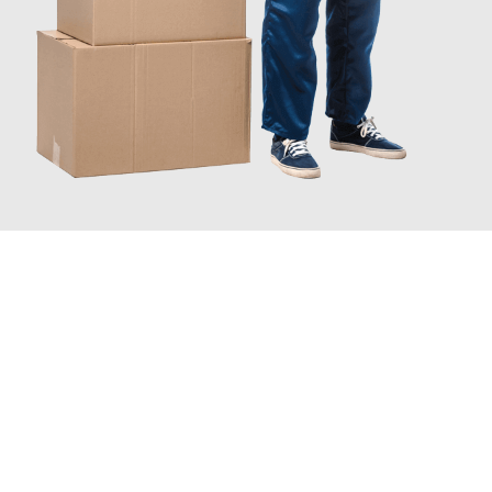
JETZT ANFRAGEN
Erleben Sie mit Umzugsmeister Bergmann Saarbrücken, wie
einfach und stressfrei Ihr Umzug Saarbrücken Odense
sein
kann. Unser Expertenteam steht bereit, um Ihnen einen