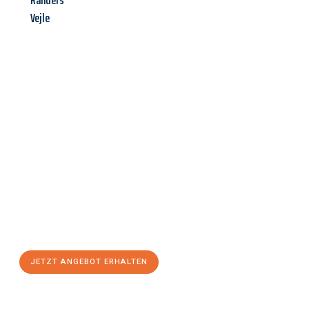
Randers
Vejle
Jetzt anfragen &
Angebot
mit Best-Preis
erhalten!
Schicken Sie uns jetzt Ihre unverbindliche Anfrage und sichern
Sie sich Ihr
individuelles Umzugsangebot für Ihr Anliegen in
Saarbrücken
zum Best-Preis! Nutzen Sie die Gelegenheit für
einen
stressfreien Umzug
mit maximalem Komfort:
JETZT ANGEBOT ERHALTEN