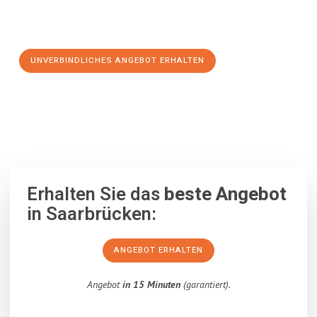
Schritt zu einem stressfreien Umzug nach Thessaloniki
machen:
UNVERBINDLICHES ANGEBOT ERHALTEN
100% unverbindlich
– Garantiert eine Antwort
innerhalb von 15
Minuten
.
Erhalten Sie das
beste Angebot
in Saarbrücken:
ANGEBOT ERHALTEN
Angebot
in 15 Minuten
(garantiert).