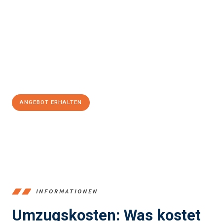
einfach und stressfrei Ihr Umzug Saarbrücken
Thessaloniki
sein kann. Unser Expertenteam steht bereit, um
Ihnen einen reibungslosen Übergang in Ihr neues Zuhause zu
garantieren.
Jetzt
unverbindliches Angebot
erhalten &
100€ sparen:
ANGEBOT ERHALTEN
+4915792653360
INFORMATIONEN
Umzugskosten: Was kostet