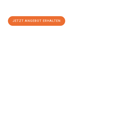
Saarbrücken
zum Best-Preis! Nutzen Sie die Gelegenheit für
einen
stressfreien Umzug
mit maximalem Komfort:
JETZT ANGEBOT ERHALTEN