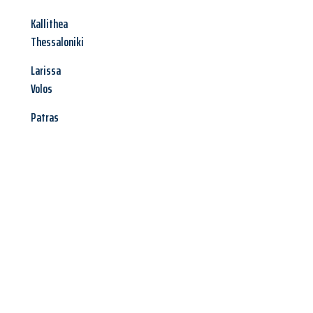
Kallithea
Thessaloniki
Larissa
Volos
Patras
Jetzt anfragen &
Angebot
mit Best-Preis
erhalten!
Schicken Sie uns jetzt Ihre unverbindliche Anfrage und sichern
Sie sich Ihr
individuelles Umzugsangebot für Ihr Anliegen in