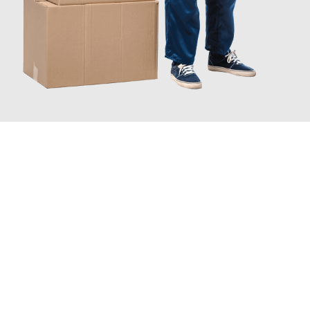
JETZT ANFRAGEN
Erleben Sie mit Umzugsmeister Bergmann Saarbrücken, wie
einfach und stressfrei Ihr Umzug Saarbrücken Tromso
sein
kann. Unser Expertenteam steht bereit, um Ihnen einen
reibungslosen Übergang in Ihr neues Zuhause zu garantieren.