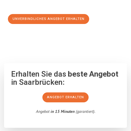
Schritt zu einem stressfreien Umzug nach Tromso machen:
UNVERBINDLICHES ANGEBOT ERHALTEN
100% unverbindlich
– Garantiert eine Antwort
innerhalb von 15
Minuten
.
Erhalten Sie das
beste Angebot
in Saarbrücken:
ANGEBOT ERHALTEN
Angebot
in 15 Minuten
(garantiert).