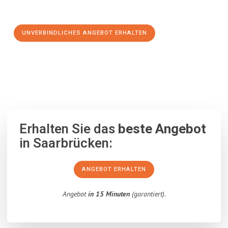
Schritt zu einem stressfreien Umzug nach Suceava machen:
UNVERBINDLICHES ANGEBOT ERHALTEN
100% unverbindlich
– Garantiert eine Antwort
innerhalb von 15
Minuten
.
Erhalten Sie das
beste Angebot
in Saarbrücken:
ANGEBOT ERHALTEN
Angebot
in 15 Minuten
(garantiert).