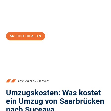
reibungslosen Übergang in Ihr neues Zuhause zu garantieren.
Jetzt
unverbindliches Angebot
erhalten &
100€ sparen:
ANGEBOT ERHALTEN
+4915792653360
INFORMATIONEN
Umzugskosten: Was kostet
ein Umzug von Saarbrücken
nach Suceava