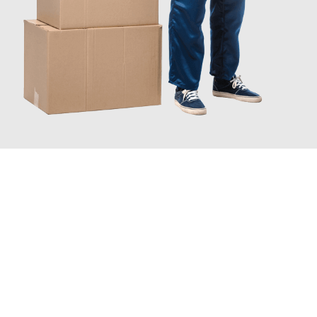
JETZT ANFRAGEN
Erleben Sie mit Umzugsmeister Bergmann Saarbrücken, wie
einfach und stressfrei Ihr Umzug Saarbrücken Suceava
sein
kann. Unser Expertenteam steht bereit, um Ihnen einen