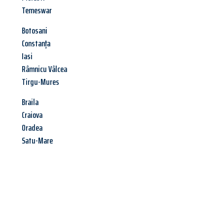
Temeswar
Botosani
Constanța
Iasi
Râmnicu Vâlcea
Tirgu-Mures
Braila
Craiova
Oradea
Satu-Mare
Jetzt anfragen &
Angebot