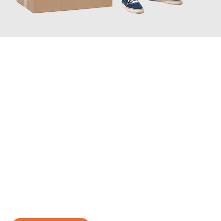
JETZT ANFRAGEN
Erleben Sie mit Umzugsmeister Bergmann Saarbrücken, wie
einfach und stressfrei Ihr Umzug Saarbrücken Ptuj
sein kann.
Unser Expertenteam steht bereit, um Ihnen einen reibungslosen
Übergang in Ihr neues Zuhause zu garantieren.
Jetzt
unverbindliches Angebot
erhalten &
100€ sparen: