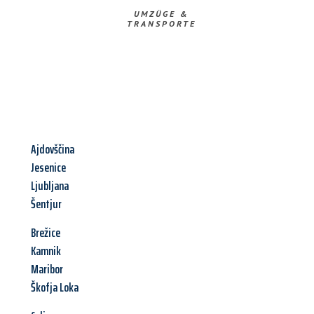
UMZÜGE &
TRANSPORTE
Ajdovščina
Jesenice
Ljubljana
Šentjur
Brežice
Kamnik
Maribor
Škofja Loka