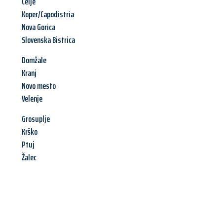
Celje
Koper/Capodistria
Nova Gorica
Slovenska Bistrica
Domžale
Kranj
Novo mesto
Velenje
Grosuplje
Krško
Ptuj
Žalec