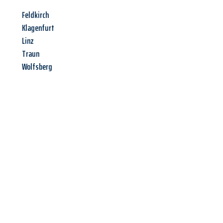
Feldkirch
Klagenfurt
Linz
Traun
Wolfsberg
Jetzt anfragen &
Angebot
mit Best-Preis
erhalten!
Schicken Sie uns jetzt Ihre unverbindliche Anfrage und sichern
Sie sich Ihr
individuelles Umzugsangebot für Ihr Anliegen in
Saarbrücken
zum Best-Preis! Nutzen Sie die Gelegenheit für
einen
stressfreien Umzug
mit maximalem Komfort: