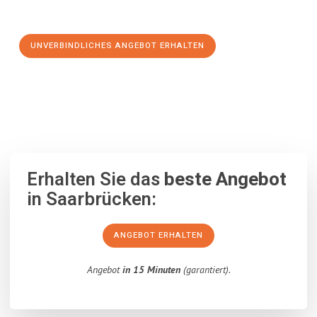
Schritt zu einem stressfreien Umzug nach Leoben machen:
UNVERBINDLICHES ANGEBOT ERHALTEN
100% unverbindlich
– Garantiert eine Antwort
innerhalb von 15
Minuten
.
Erhalten Sie das
beste Angebot
in Saarbrücken:
ANGEBOT ERHALTEN
Angebot
in 15 Minuten
(garantiert).