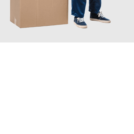
JETZT ANFRAGEN
Erleben Sie mit Umzugsmeister Bergmann Saarbrücken, wie
einfach und stressfrei Ihr Umzug Saarbrücken Leoben
sein
kann. Unser Expertenteam steht bereit, um Ihnen einen
reibungslosen Übergang in Ihr neues Zuhause zu garantieren.