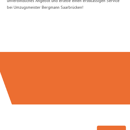
unverbindliches Angebot und erlebe einen erstklassigen Service
bei Umzugsmeister Bergmann Saarbrücken!
Umzugsmeister Bergmann in
Zahlen: