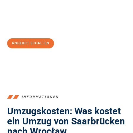
reibungslosen Übergang in Ihr neues Zuhause zu garantieren.
Jetzt
unverbindliches Angebot
erhalten &
100€ sparen:
ANGEBOT ERHALTEN
+4915792653360
INFORMATIONEN
Umzugskosten: Was kostet
ein Umzug von Saarbrücken
nach Wrocław