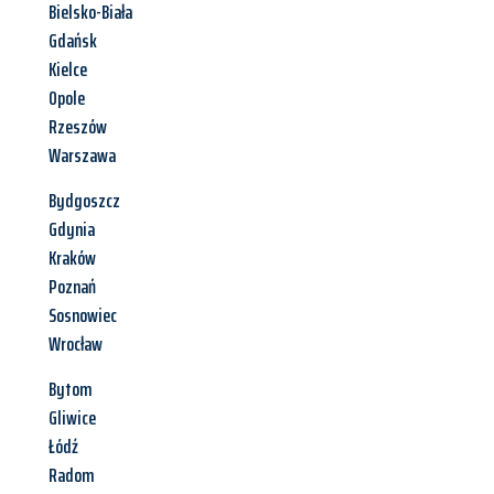
Bielsko-Biała
Gdańsk
Kielce
Opole
Rzeszów
Warszawa
Bydgoszcz
Gdynia
Kraków
Poznań
Sosnowiec
Wrocław
Bytom
Gliwice
Łódź
Radom