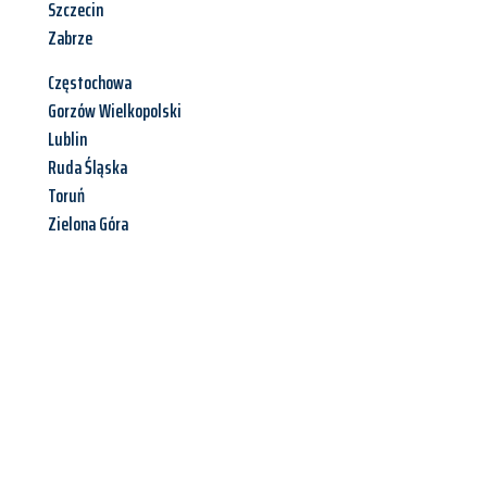
Szczecin
Zabrze
Częstochowa
Gorzów Wielkopolski
Lublin
Ruda Śląska
Toruń
Zielona Góra
Jetzt anfragen &
Angebot
mit Best-Preis
erhalten!