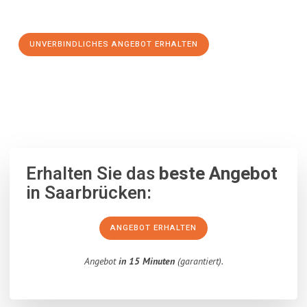
Schritt zu einem stressfreien Umzug nach Wrocław machen:
UNVERBINDLICHES ANGEBOT ERHALTEN
100% unverbindlich
– Garantiert eine Antwort
innerhalb von 15
Minuten
.
Erhalten Sie das
beste Angebot
in Saarbrücken:
ANGEBOT ERHALTEN
Angebot
in 15 Minuten
(garantiert).