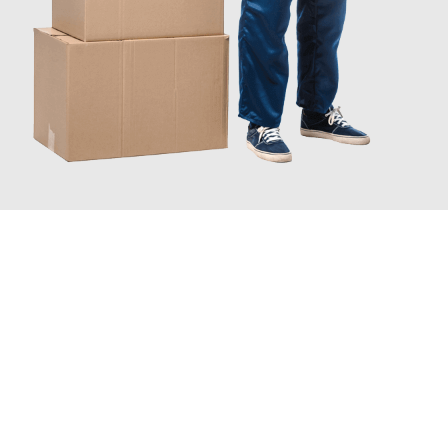
JETZT ANFRAGEN
Erleben Sie mit Umzugsmeister Bergmann Saarbrücken, wie
einfach und stressfrei Ihr Umzug Saarbrücken Wrocław
sein
kann. Unser Expertenteam steht bereit, um Ihnen einen