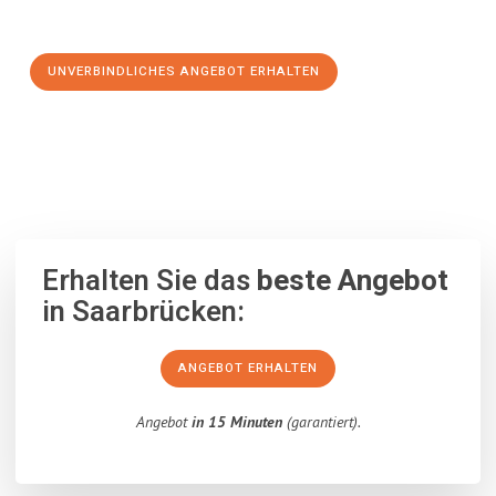
Schritt zu einem stressfreien Umzug nach Kraków machen:
UNVERBINDLICHES ANGEBOT ERHALTEN
100% unverbindlich
– Garantiert eine Antwort
innerhalb von 15
Minuten
.
Erhalten Sie das
beste Angebot
in Saarbrücken:
ANGEBOT ERHALTEN
Angebot
in 15 Minuten
(garantiert).