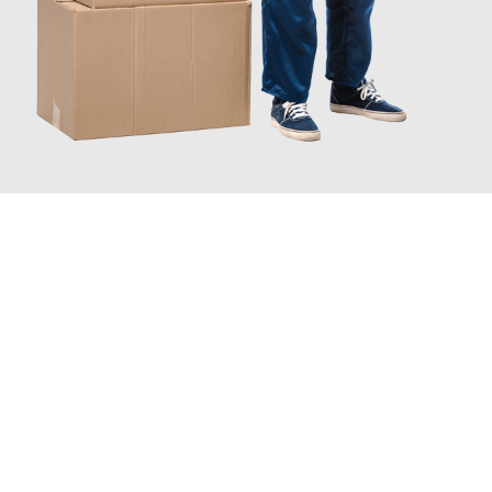
JETZT ANFRAGEN
Erleben Sie mit Umzugsmeister Bergmann Saarbrücken, wie
einfach und stressfrei Ihr Umzug Saarbrücken Kraków
sein
kann. Unser Expertenteam steht bereit, um Ihnen einen
reibungslosen Übergang in Ihr neues Zuhause zu garantieren.