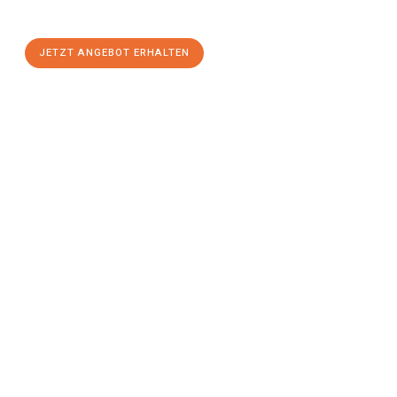
einen
stressfreien Umzug
mit maximalem Komfort:
JETZT ANGEBOT ERHALTEN