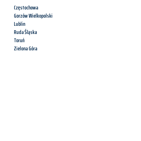
Częstochowa
Gorzów Wielkopolski
Lublin
Ruda Śląska
Toruń
Zielona Góra
Jetzt anfragen &
Angebot
mit Best-Preis
erhalten!
Schicken Sie uns jetzt Ihre unverbindliche Anfrage und sichern
Sie sich Ihr
individuelles Umzugsangebot für Ihr Anliegen in
Saarbrücken
zum Best-Preis! Nutzen Sie die Gelegenheit für