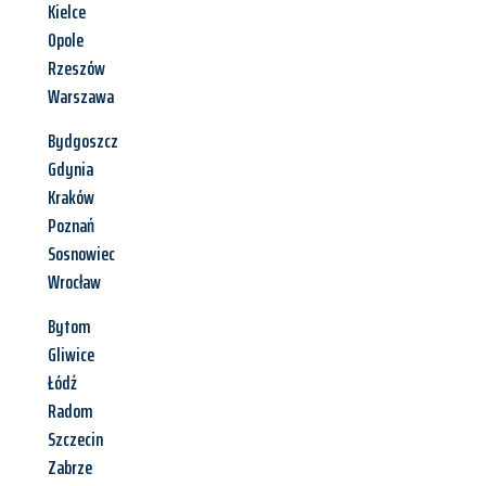
Kielce
Opole
Rzeszów
Warszawa
Bydgoszcz
Gdynia
Kraków
Poznań
Sosnowiec
Wrocław
Bytom
Gliwice
Łódź
Radom
Szczecin
Zabrze