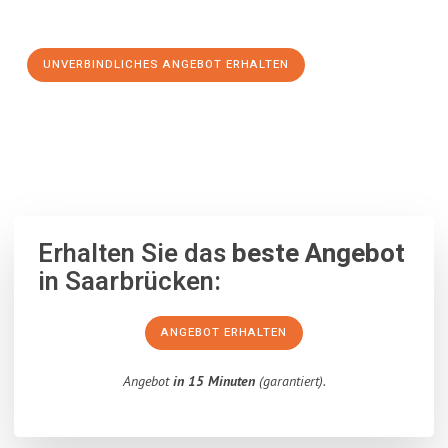
Schritt zu einem stressfreien Umzug nach Lüttich machen:
UNVERBINDLICHES ANGEBOT ERHALTEN
100% unverbindlich
– Garantiert eine Antwort
innerhalb von 15
Minuten
.
Erhalten Sie das
beste Angebot
in Saarbrücken:
ANGEBOT ERHALTEN
Angebot
in 15 Minuten
(garantiert).