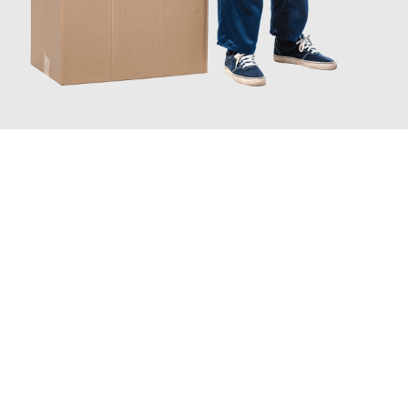
JETZT ANFRAGEN
Erleben Sie mit Umzugsmeister Bergmann Saarbrücken, wie
einfach und stressfrei Ihr Umzug Saarbrücken Lüttich
sein
kann. Unser Expertenteam steht bereit, um Ihnen einen
reibungslosen Übergang in Ihr neues Zuhause zu garantieren.