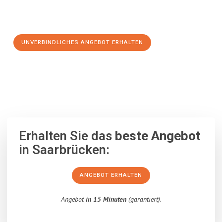
Schritt zu einem stressfreien Umzug nach Maastricht
machen:
UNVERBINDLICHES ANGEBOT ERHALTEN
100% unverbindlich
– Garantiert eine Antwort
innerhalb von 15
Minuten
.
Erhalten Sie das
beste Angebot
in Saarbrücken:
ANGEBOT ERHALTEN
Angebot
in 15 Minuten
(garantiert).