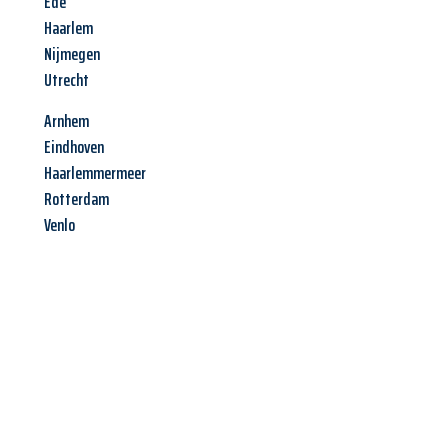
Ede
Haarlem
Nijmegen
Utrecht
Arnhem
Eindhoven
Haarlemmermeer
Rotterdam
Venlo
Jetzt anfragen &
Angebot
mit Best-Preis
erhalten!