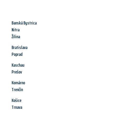
Banská Bystrica
Nitra
Žilina
Bratislava
Poprad
Kaschau
Prešov
Komárno
Trenčín
Košice
Trnava