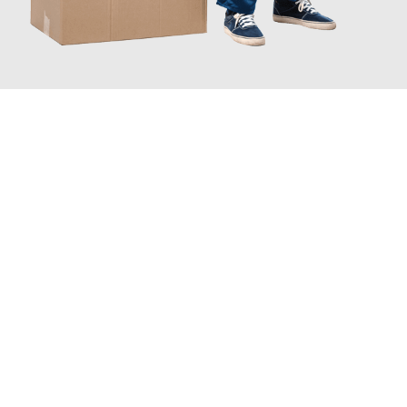
JETZT ANFRAGEN
Erleben Sie mit Umzugsmeister Bergmann Saarbrücken, wie
einfach und stressfrei Ihr Umzug Saarbrücken Košice
sein
kann. Unser Expertenteam steht bereit, um Ihnen einen
reibungslosen Übergang in Ihr neues Zuhause zu garantieren.
Jetzt
unverbindliches Angebot
erhalten &
100€ sparen: