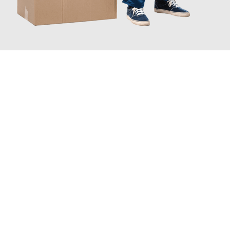
JETZT ANFRAGEN
Erleben Sie mit Umzugsmeister Bergmann Saarbrücken, wie
einfach und stressfrei Ihr Umzug Saarbrücken Trnava
sein
kann. Unser Expertenteam steht bereit, um Ihnen einen
reibungslosen Übergang in Ihr neues Zuhause zu garantieren.
Jetzt
unverbindliches Angebot
erhalten &
100€ sparen: