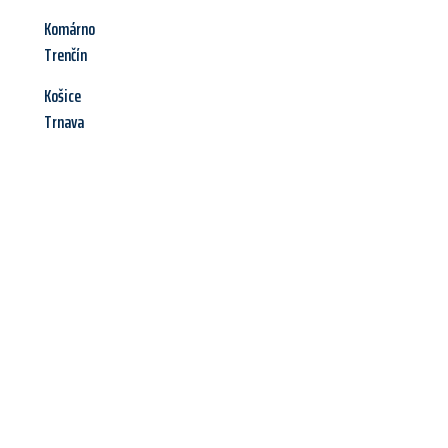
Komárno
Trenčín
Košice
Trnava
Jetzt anfragen &
Angebot
mit Best-Preis
erhalten!
Schicken Sie uns jetzt Ihre unverbindliche Anfrage und sichern
Sie sich Ihr
individuelles Umzugsangebot für Ihr Anliegen in
Saarbrücken
zum Best-Preis! Nutzen Sie die Gelegenheit für
einen
stressfreien Umzug
mit maximalem Komfort: