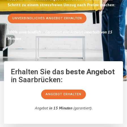
Schritt zu einem stressfreien Umzug nach Prešov machen:
UNVERBINDLICHES ANGEBOT ERHALTEN
100% unverbindlich
– Garantiert eine Antwort
innerhalb von 15
Minuten
.
Erhalten Sie das
beste Angebot
in Saarbrücken:
ANGEBOT ERHALTEN
Angebot
in 15 Minuten
(garantiert).