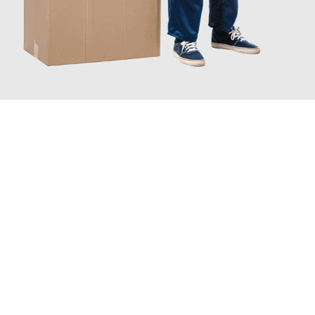
JETZT ANFRAGEN
Erleben Sie mit Umzugsmeister Bergmann Saarbrücken, wie
einfach und stressfrei Ihr Umzug Saarbrücken Prešov
sein
kann. Unser Expertenteam steht bereit, um Ihnen einen
reibungslosen Übergang in Ihr neues Zuhause zu garantieren.