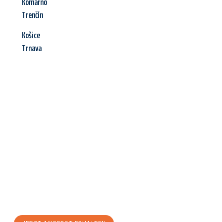
Komárno
Trenčín
Košice
Trnava
Jetzt anfragen &
Angebot
mit Best-Preis
erhalten!
Schicken Sie uns jetzt Ihre unverbindliche Anfrage und sichern
Sie sich Ihr
individuelles Umzugsangebot für Ihr Anliegen in
Saarbrücken
zum Best-Preis! Nutzen Sie die Gelegenheit für
einen
stressfreien Umzug
mit maximalem Komfort: