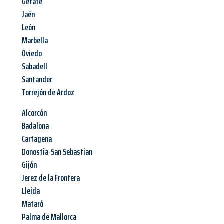
Getafe
Jaén
León
Marbella
Oviedo
Sabadell
Santander
Torrejón de Ardoz
Alcorcón
Badalona
Cartagena
Donostia-San Sebastian
Gijón
Jerez de la Frontera
Lleida
Mataró
Palma de Mallorca