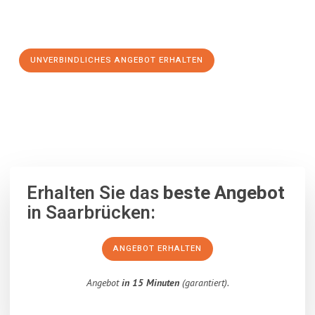
Schritt zu einem stressfreien Umzug nach Saragossa
machen:
UNVERBINDLICHES ANGEBOT ERHALTEN
100% unverbindlich
– Garantiert eine Antwort
innerhalb von 15
Minuten
.
Erhalten Sie das
beste Angebot
in Saarbrücken:
ANGEBOT ERHALTEN
Angebot
in 15 Minuten
(garantiert).