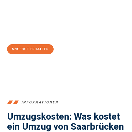
kann. Unser Expertenteam steht bereit, um Ihnen einen
reibungslosen Übergang in Ihr neues Zuhause zu garantieren.
Jetzt
unverbindliches Angebot
erhalten &
100€ sparen:
ANGEBOT ERHALTEN
+4915792653360
INFORMATIONEN
Umzugskosten: Was kostet
ein Umzug von Saarbrücken