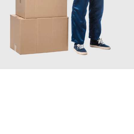
JETZT ANFRAGEN
Erleben Sie mit Umzugsmeister Bergmann Saarbrücken, wie
einfach und stressfrei Ihr Umzug Saarbrücken Saragossa
sein