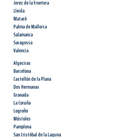
Jerez de la Frontera
Lleida
Mataró
Palma de Mallorca
Salamanca
Saragossa
Valencia
Algeciras
Barcelona
Castellón de la Plana
Dos Hermanas
Granada
La Coruña
Logroño
Móstoles
Pamplona
San Cristóbal de la Laguna