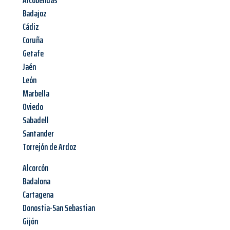
Alcobendas
Badajoz
Cádiz
Coruña
Getafe
Jaén
León
Marbella
Oviedo
Sabadell
Santander
Torrejón de Ardoz
Alcorcón
Badalona
Cartagena
Donostia-San Sebastian
Gijón