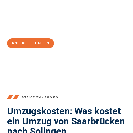
reibungslosen Übergang in Ihr neues Zuhause zu garantieren.
Jetzt
unverbindliches Angebot
erhalten &
100€ sparen:
ANGEBOT ERHALTEN
+4915792653360
INFORMATIONEN
Umzugskosten: Was kostet
ein Umzug von Saarbrücken
nach Solingen