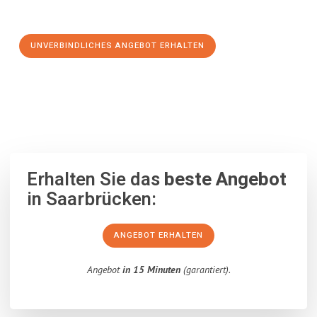
Schritt zu einem stressfreien Umzug nach Solingen machen:
UNVERBINDLICHES ANGEBOT ERHALTEN
100% unverbindlich
– Garantiert eine Antwort
innerhalb von 15
Minuten
.
Erhalten Sie das
beste Angebot
in Saarbrücken:
ANGEBOT ERHALTEN
Angebot
in 15 Minuten
(garantiert).