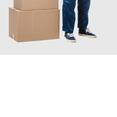
JETZT ANFRAGEN
Erleben Sie mit Umzugsmeister Bergmann Saarbrücken, wie
einfach und stressfrei Ihr Umzug Saarbrücken Solingen
sein
kann. Unser Expertenteam steht bereit, um Ihnen einen