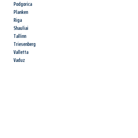
Podgorica
Planken
Riga
Shauliai
Tallinn
Triesenberg
Valletta
Vaduz
Jetzt anfragen &
Angebot
mit Best-Preis
erhalten!
Schicken Sie uns jetzt Ihre unverbindliche Anfrage und sichern