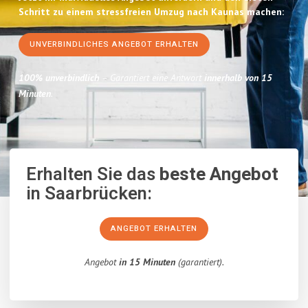
Schritt zu einem stressfreien Umzug nach Kaunas machen:
UNVERBINDLICHES ANGEBOT ERHALTEN
100% unverbindlich
– Garantiert eine Antwort
innerhalb von 15
Minuten
.
Erhalten Sie das
beste Angebot
in Saarbrücken:
ANGEBOT ERHALTEN
Angebot
in 15 Minuten
(garantiert).