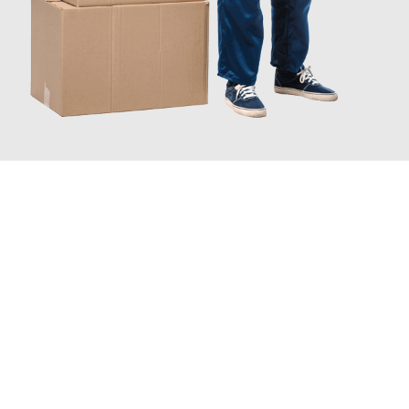
JETZT ANFRAGEN
Erleben Sie mit Umzugsmeister Bergmann Saarbrücken, wie
einfach und stressfrei Ihr Umzug Saarbrücken Kaunas
sein
kann. Unser Expertenteam steht bereit, um Ihnen einen
reibungslosen Übergang in Ihr neues Zuhause zu garantieren.