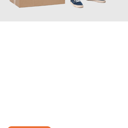
JETZT ANFRAGEN
Erleben Sie mit Umzugsmeister Bergmann Saarbrücken, wie
einfach und stressfrei Ihr Umzug Saarbrücken Tours
sein kann.
Unser Expertenteam steht bereit, um Ihnen einen reibungslosen
Übergang in Ihr neues Zuhause zu garantieren.
Jetzt
unverbindliches Angebot
erhalten &
100€ sparen: