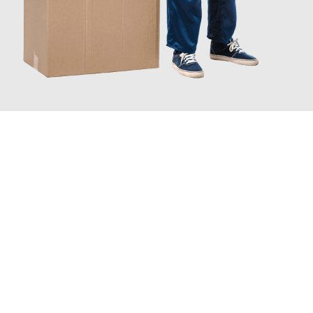
JETZT ANFRAGEN
Erleben Sie mit Umzugsmeister Bergmann Saarbrücken, wie
einfach und stressfrei Ihr Umzug Saarbrücken Lille
sein kann.
Unser Expertenteam steht bereit, um Ihnen einen reibungslosen
Übergang in Ihr neues Zuhause zu garantieren.