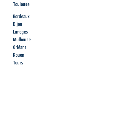
Toulouse
Bordeaux
Dijon
Limoges
Mulhouse
Orléans
Rouen
Tours
Jetzt anfragen &
Angebot
mit Best-Preis
erhalten!