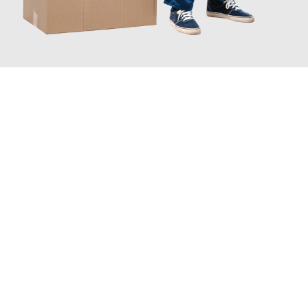
JETZT ANFRAGEN
Erleben Sie mit Umzugsmeister Bergmann Saarbrücken, wie
einfach und stressfrei Ihr Umzug Saarbrücken Rouen
sein
kann. Unser Expertenteam steht bereit, um Ihnen einen
reibungslosen Übergang in Ihr neues Zuhause zu garantieren.
Jetzt
unverbindliches Angebot
erhalten &
100€ sparen: