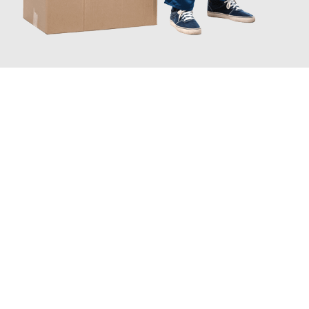
JETZT ANFRAGEN
Erleben Sie mit Umzugsmeister Bergmann Saarbrücken, wie
einfach und stressfrei Ihr Umzug Saarbrücken Breda
sein kann.
Unser Expertenteam steht bereit, um Ihnen einen reibungslosen
Übergang in Ihr neues Zuhause zu garantieren.
Jetzt
unverbindliches Angebot
erhalten &
100€ sparen: