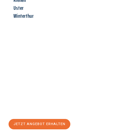
Riehen
Uster
Winterthur
Jetzt anfragen &
Angebot
mit Best-Preis
erhalten!
Schicken Sie uns jetzt Ihre unverbindliche Anfrage und sichern
Sie sich Ihr
individuelles Umzugsangebot für Ihr Anliegen in
Saarbrücken
zum Best-Preis! Nutzen Sie die Gelegenheit für
einen
stressfreien Umzug
mit maximalem Komfort:
JETZT ANGEBOT ERHALTEN