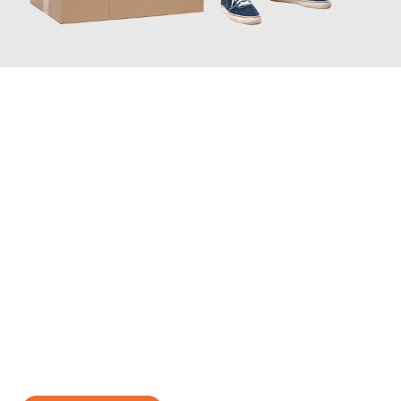
JETZT ANFRAGEN
Erleben Sie mit Umzugsmeister Bergmann Saarbrücken, wie
einfach und stressfrei Ihr Umzug Saarbrücken Bulle
sein kann.
Unser Expertenteam steht bereit, um Ihnen einen reibungslosen
Übergang in Ihr neues Zuhause zu garantieren.
Jetzt
unverbindliches Angebot
erhalten &
100€ sparen: