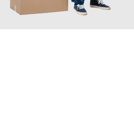
JETZT ANFRAGEN
Erleben Sie mit Umzugsmeister Bergmann Saarbrücken, wie
einfach und stressfrei Ihr Umzug Saarbrücken Riehen
sein
kann. Unser Expertenteam steht bereit, um Ihnen einen
reibungslosen Übergang in Ihr neues Zuhause zu garantieren.
Jetzt
unverbindliches Angebot
erhalten &
100€ sparen: