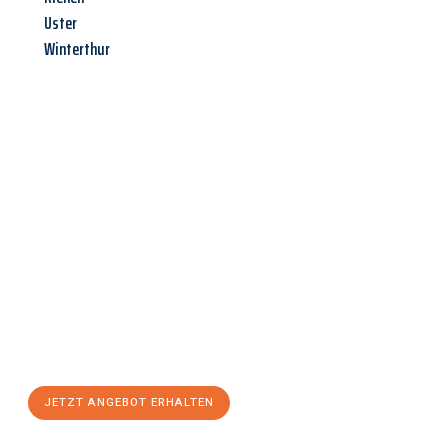
Uster
Winterthur
Jetzt anfragen &
Angebot
mit Best-Preis
erhalten!
Schicken Sie uns jetzt Ihre unverbindliche Anfrage und sichern
Sie sich Ihr
individuelles Umzugsangebot für Ihr Anliegen in
Saarbrücken
zum Best-Preis! Nutzen Sie die Gelegenheit für
einen
stressfreien Umzug
mit maximalem Komfort:
JETZT ANGEBOT ERHALTEN