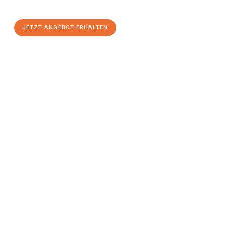
einen
stressfreien Umzug
mit maximalem Komfort:
JETZT ANGEBOT ERHALTEN