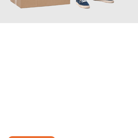
JETZT ANFRAGEN
Erleben Sie mit Umzugsmeister Bergmann Saarbrücken, wie
einfach und stressfrei Ihr Umzug Saarbrücken Uster
sein kann.
Unser Expertenteam steht bereit, um Ihnen einen reibungslosen
Übergang in Ihr neues Zuhause zu garantieren.
Jetzt
unverbindliches Angebot
erhalten &
100€ sparen: