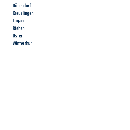
Dübendorf
Kreuzlingen
Lugano
Riehen
Uster
Winterthur
Jetzt anfragen &
Angebot
mit Best-Preis
erhalten!
Schicken Sie uns jetzt Ihre unverbindliche Anfrage und sichern
Sie sich Ihr
individuelles Umzugsangebot für Ihr Anliegen in
Saarbrücken
zum Best-Preis! Nutzen Sie die Gelegenheit für