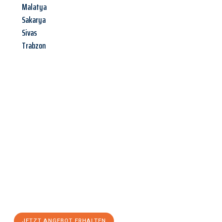
Malatya
Sakarya
Sivas
Trabzon
Jetzt anfragen &
Angebot
mit Best-Preis
erhalten!
Schicken Sie uns jetzt Ihre unverbindliche Anfrage und sichern
Sie sich Ihr
individuelles Umzugsangebot für Ihr Anliegen in
Saarbrücken
zum Best-Preis! Nutzen Sie die Gelegenheit für
einen
stressfreien Umzug
mit maximalem Komfort:
JETZT ANGEBOT ERHALTEN