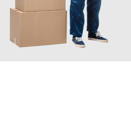
JETZT ANFRAGEN
Erleben Sie mit Umzugsmeister Bergmann Saarbrücken, wie
einfach und stressfrei Ihr Umzug Saarbrücken Antalya
sein
kann. Unser Expertenteam steht bereit, um Ihnen einen