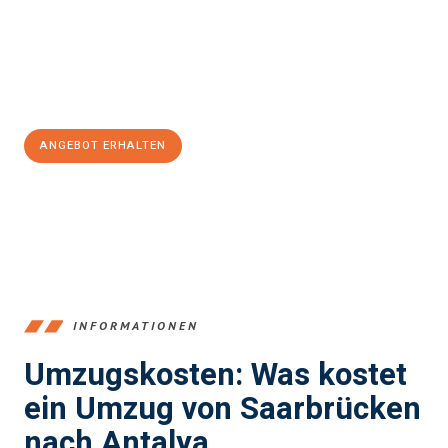
reibungslosen Übergang in Ihr neues Zuhause zu garantieren.
Jetzt
unverbindliches Angebot
erhalten &
100€ sparen:
ANGEBOT ERHALTEN
+4915792653360
INFORMATIONEN
Umzugskosten: Was kostet
ein Umzug von Saarbrücken
nach Antalya