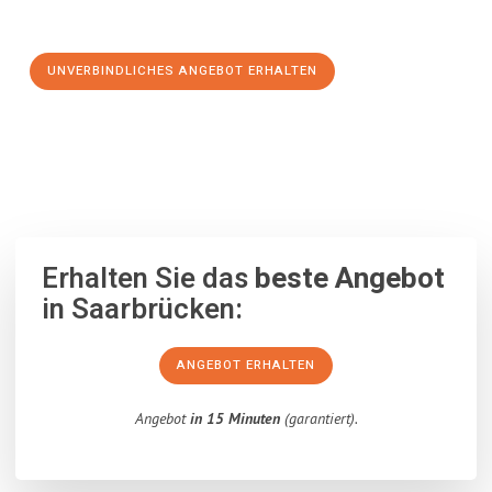
Schritt zu einem stressfreien Umzug nach Antalya machen:
UNVERBINDLICHES ANGEBOT ERHALTEN
100% unverbindlich
– Garantiert eine Antwort
innerhalb von 15
Minuten
.
Erhalten Sie das
beste Angebot
in Saarbrücken:
ANGEBOT ERHALTEN
Angebot
in 15 Minuten
(garantiert).