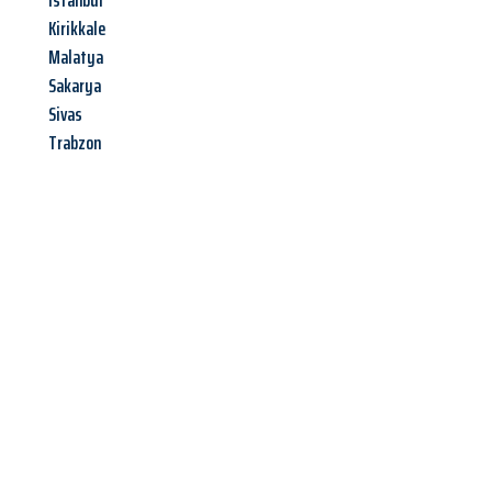
Istanbul
Kirikkale
Malatya
Sakarya
Sivas
Trabzon
Jetzt anfragen &
Angebot
mit Best-Preis
erhalten!
Schicken Sie uns jetzt Ihre unverbindliche Anfrage und sichern
Sie sich Ihr
individuelles Umzugsangebot für Ihr Anliegen in
Saarbrücken
zum Best-Preis! Nutzen Sie die Gelegenheit für
einen
stressfreien Umzug
mit maximalem Komfort: