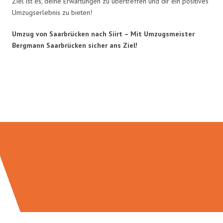
Ziel ist es, deine Erwartungen zu übertreffen und dir ein positives
Umzugserlebnis zu bieten!
Umzug von Saarbrücken nach Siirt – Mit Umzugsmeister
Bergmann Saarbrücken sicher ans Ziel!
Umzugsmeister Bergmann in
Zahlen: