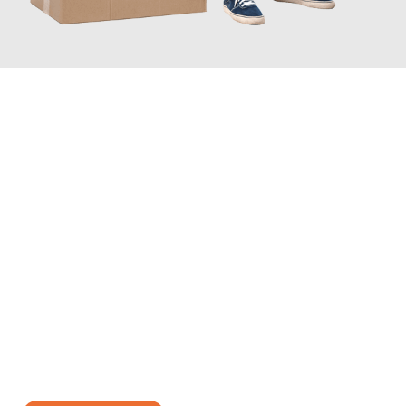
JETZT ANFRAGEN
Erleben Sie mit Umzugsmeister Bergmann Saarbrücken, wie
einfach und stressfrei Ihr Umzug Saarbrücken Siirt
sein kann.
Unser Expertenteam steht bereit, um Ihnen einen reibungslosen
Übergang in Ihr neues Zuhause zu garantieren.
Jetzt
unverbindliches Angebot
erhalten &
100€ sparen: