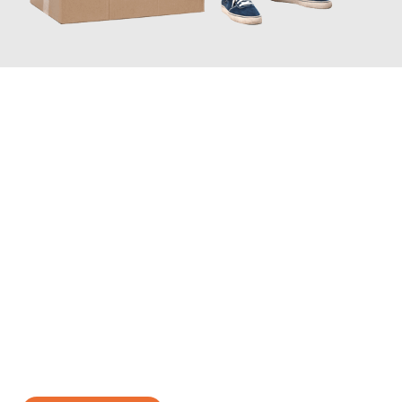
JETZT ANFRAGEN
Erleben Sie mit Umzugsmeister Bergmann Saarbrücken, wie
einfach und stressfrei Ihr Umzug Saarbrücken Ordu
sein kann.
Unser Expertenteam steht bereit, um Ihnen einen reibungslosen
Übergang in Ihr neues Zuhause zu garantieren.
Jetzt
unverbindliches Angebot
erhalten &
100€ sparen: