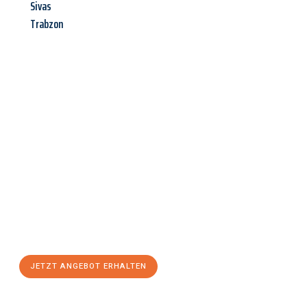
Sivas
Trabzon
Jetzt anfragen &
Angebot
mit Best-Preis
erhalten!
Schicken Sie uns jetzt Ihre unverbindliche Anfrage und sichern
Sie sich Ihr
individuelles Umzugsangebot für Ihr Anliegen in
Saarbrücken
zum Best-Preis! Nutzen Sie die Gelegenheit für
einen
stressfreien Umzug
mit maximalem Komfort:
JETZT ANGEBOT ERHALTEN