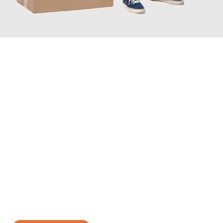
JETZT ANFRAGEN
Erleben Sie mit Umzugsmeister Bergmann Saarbrücken, wie
einfach und stressfrei Ihr Umzug Saarbrücken Icel
sein kann.
Unser Expertenteam steht bereit, um Ihnen einen reibungslosen
Übergang in Ihr neues Zuhause zu garantieren.
Jetzt
unverbindliches Angebot
erhalten &
100€ sparen: