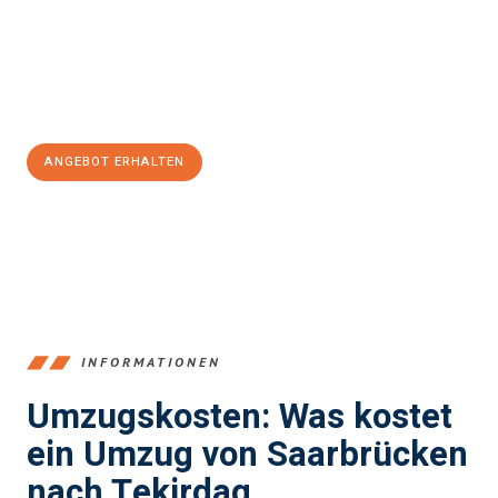
reibungslosen Übergang in Ihr neues Zuhause zu garantieren.
Jetzt
unverbindliches Angebot
erhalten &
100€ sparen:
ANGEBOT ERHALTEN
+4915792653360
INFORMATIONEN
Umzugskosten: Was kostet
ein Umzug von Saarbrücken
nach Tekirdag