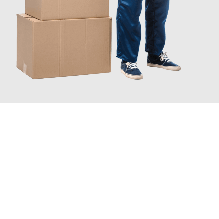
JETZT ANFRAGEN
Erleben Sie mit Umzugsmeister Bergmann Saarbrücken, wie
einfach und stressfrei Ihr Umzug Saarbrücken Tekirdag
sein
kann. Unser Expertenteam steht bereit, um Ihnen einen