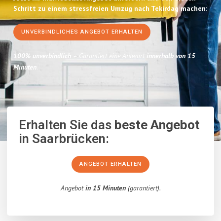
Schritt zu einem stressfreien Umzug nach Tekirdag machen:
UNVERBINDLICHES ANGEBOT ERHALTEN
100% unverbindlich
– Garantiert eine Antwort
innerhalb von 15
Minuten
.
Erhalten Sie das
beste Angebot
in Saarbrücken:
ANGEBOT ERHALTEN
Angebot
in 15 Minuten
(garantiert).