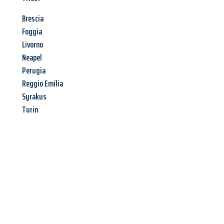
Brescia
Foggia
Livorno
Neapel
Perugia
Reggio Emilia
Syrakus
Turin
Jetzt anfragen &
Angebot
mit Best-Preis
erhalten!