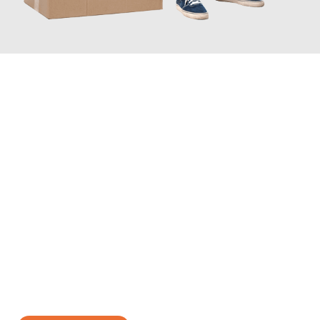
JETZT ANFRAGEN
Erleben Sie mit Umzugsmeister Bergmann Saarbrücken, wie
einfach und stressfrei Ihr Umzug Saarbrücken Latina
sein
kann. Unser Expertenteam steht bereit, um Ihnen einen
reibungslosen Übergang in Ihr neues Zuhause zu garantieren.
Jetzt
unverbindliches Angebot
erhalten &
100€ sparen: