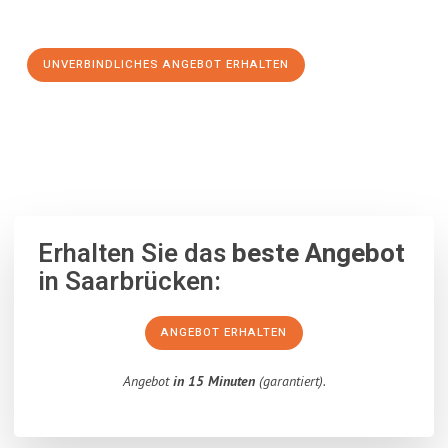
Schritt zu einem stressfreien Umzug nach Cagliari machen:
UNVERBINDLICHES ANGEBOT ERHALTEN
100% unverbindlich
– Garantiert eine Antwort
innerhalb von 15
Minuten
.
Erhalten Sie das
beste Angebot
in Saarbrücken:
ANGEBOT ERHALTEN
Angebot
in 15 Minuten
(garantiert).