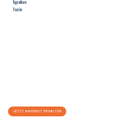
Syrakus
Turin
Jetzt anfragen &
Angebot
mit Best-Preis
erhalten!
Schicken Sie uns jetzt Ihre unverbindliche Anfrage und sichern
Sie sich Ihr
individuelles Umzugsangebot für Ihr Anliegen in
Saarbrücken
zum Best-Preis! Nutzen Sie die Gelegenheit für
einen
stressfreien Umzug
mit maximalem Komfort:
JETZT ANGEBOT ERHALTEN