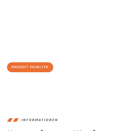
Erleben Sie mit Umzugsmeister Bergmann Saarbrücken, wie
einfach und stressfrei Ihr Umzug Saarbrücken Cagliari
sein
kann. Unser Expertenteam steht bereit, um Ihnen einen
reibungslosen Übergang in Ihr neues Zuhause zu garantieren.
Jetzt
unverbindliches Angebot
erhalten &
100€ sparen:
ANGEBOT ERHALTEN
+4915792653360
INFORMATIONEN