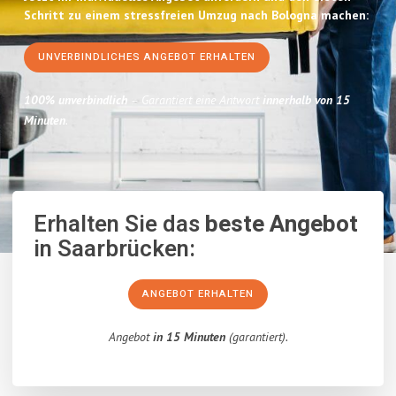
Schritt zu einem stressfreien Umzug nach Bologna machen:
UNVERBINDLICHES ANGEBOT ERHALTEN
100% unverbindlich
– Garantiert eine Antwort
innerhalb von 15
Minuten
.
Erhalten Sie das
beste Angebot
in Saarbrücken:
ANGEBOT ERHALTEN
Angebot
in 15 Minuten
(garantiert).