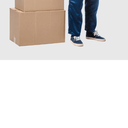
JETZT ANFRAGEN
Erleben Sie mit Umzugsmeister Bergmann Saarbrücken, wie
einfach und stressfrei Ihr Umzug Saarbrücken Bologna
sein
kann. Unser Expertenteam steht bereit, um Ihnen einen