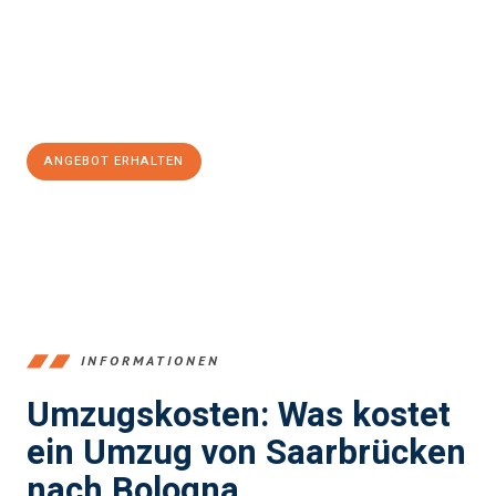
reibungslosen Übergang in Ihr neues Zuhause zu garantieren.
Jetzt
unverbindliches Angebot
erhalten &
100€ sparen:
ANGEBOT ERHALTEN
+4915792653360
INFORMATIONEN
Umzugskosten: Was kostet
ein Umzug von Saarbrücken
nach Bologna