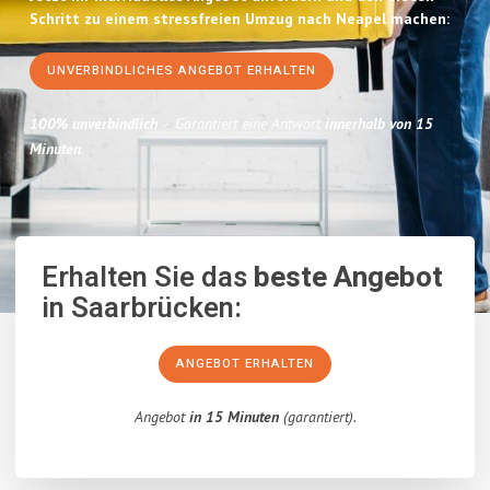
Schritt zu einem stressfreien Umzug nach Neapel machen:
UNVERBINDLICHES ANGEBOT ERHALTEN
100% unverbindlich
– Garantiert eine Antwort
innerhalb von 15
Minuten
.
Erhalten Sie das
beste Angebot
in Saarbrücken:
ANGEBOT ERHALTEN
Angebot
in 15 Minuten
(garantiert).