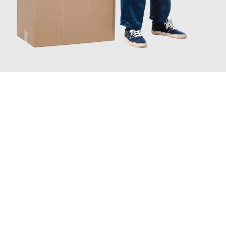
JETZT ANFRAGEN
Erleben Sie mit Umzugsmeister Bergmann Saarbrücken, wie
einfach und stressfrei Ihr Umzug Saarbrücken Neapel
sein
kann. Unser Expertenteam steht bereit, um Ihnen einen
reibungslosen Übergang in Ihr neues Zuhause zu garantieren.