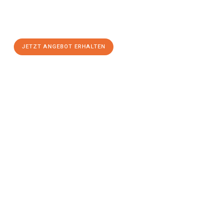
Sie sich Ihr
individuelles Umzugsangebot für Ihr Anliegen in
Saarbrücken
zum Best-Preis! Nutzen Sie die Gelegenheit für
einen
stressfreien Umzug
mit maximalem Komfort:
JETZT ANGEBOT ERHALTEN