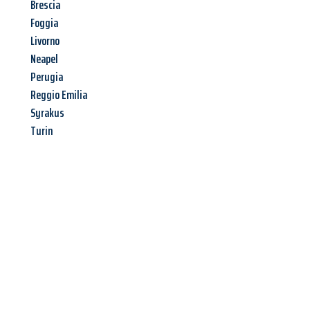
Brescia
Foggia
Livorno
Neapel
Perugia
Reggio Emilia
Syrakus
Turin
Jetzt anfragen &
Angebot
mit Best-Preis
erhalten!
Schicken Sie uns jetzt Ihre unverbindliche Anfrage und sichern