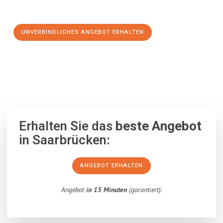
Schritt zu einem stressfreien Umzug nach Sassari machen:
UNVERBINDLICHES ANGEBOT ERHALTEN
100% unverbindlich
– Garantiert eine Antwort
innerhalb von 15
Minuten
.
Erhalten Sie das
beste Angebot
in Saarbrücken:
ANGEBOT ERHALTEN
Angebot
in 15 Minuten
(garantiert).