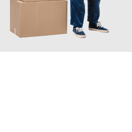
JETZT ANFRAGEN
Erleben Sie mit Umzugsmeister Bergmann Saarbrücken, wie
einfach und stressfrei Ihr Umzug Saarbrücken Sassari
sein
kann. Unser Expertenteam steht bereit, um Ihnen einen
reibungslosen Übergang in Ihr neues Zuhause zu garantieren.