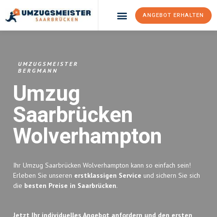
ANGEBOT ERHALTEN
Umzugsunternehmen Saarbrücken
Umzugsservice Saarbrücken
UMZUGSMEISTER
BERGMANN
Umzug
Saarbrücken
Wolverhampton
Ihr Umzug Saarbrücken Wolverhampton kann so einfach sein!
Erleben Sie unseren
erstklassigen Service
und sichern Sie sich
die
besten Preise in Saarbrücken
.
Jetzt Ihr individuelles Angebot anfordern und den ersten