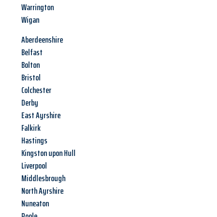
Warrington
Wigan
Aberdeenshire
Belfast
Bolton
Bristol
Colchester
Derby
East Ayrshire
Falkirk
Hastings
Kingston upon Hull
Liverpool
Middlesbrough
North Ayrshire
Nuneaton
Poole