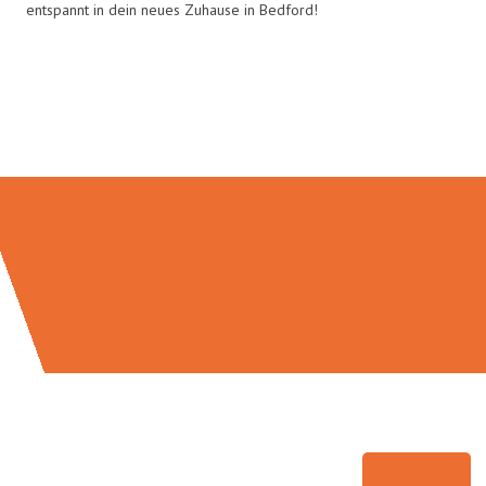
entspannt in dein neues Zuhause in Bedford!
Umzugsmeister Bergmann in
Zahlen: