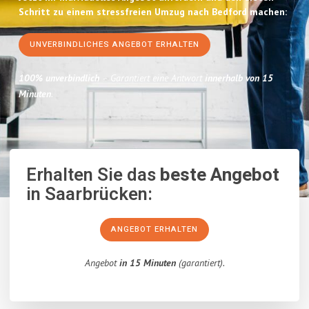
Schritt zu einem stressfreien Umzug nach Bedford machen:
UNVERBINDLICHES ANGEBOT ERHALTEN
100% unverbindlich
– Garantiert eine Antwort
innerhalb von 15
Minuten
.
Erhalten Sie das
beste Angebot
in Saarbrücken:
ANGEBOT ERHALTEN
Angebot
in 15 Minuten
(garantiert).