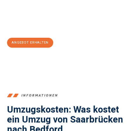
reibungslosen Übergang in Ihr neues Zuhause zu garantieren.
Jetzt
unverbindliches Angebot
erhalten &
100€ sparen:
ANGEBOT ERHALTEN
+4915792653360
INFORMATIONEN
Umzugskosten: Was kostet
ein Umzug von Saarbrücken
nach Bedford