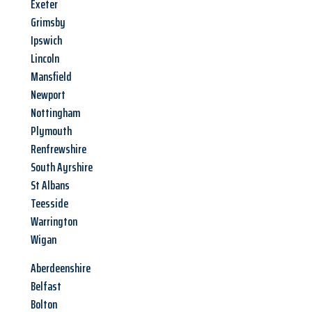
Exeter
Grimsby
Ipswich
Lincoln
Mansfield
Newport
Nottingham
Plymouth
Renfrewshire
South Ayrshire
St Albans
Teesside
Warrington
Wigan
Aberdeenshire
Belfast
Bolton