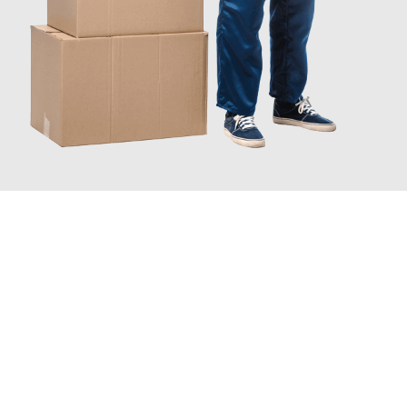
JETZT ANFRAGEN
Erleben Sie mit Umzugsmeister Bergmann Saarbrücken, wie
einfach und stressfrei Ihr Umzug Saarbrücken Bedford
sein
kann. Unser Expertenteam steht bereit, um Ihnen einen