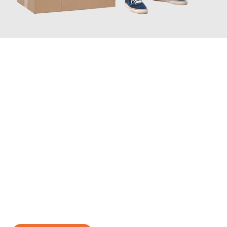
JETZT ANFRAGEN
Erleben Sie mit Umzugsmeister Bergmann Saarbrücken, wie
einfach und stressfrei Ihr Umzug Saarbrücken Luton
sein
kann. Unser Expertenteam steht bereit, um Ihnen einen
reibungslosen Übergang in Ihr neues Zuhause zu garantieren.
Jetzt
unverbindliches Angebot
erhalten &
100€ sparen: