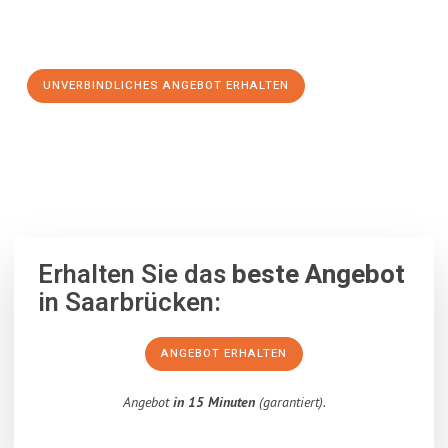
Schritt zu einem stressfreien Umzug nach Bournemouth
machen:
UNVERBINDLICHES ANGEBOT ERHALTEN
100% unverbindlich
– Garantiert eine Antwort
innerhalb von 15
Minuten
.
Erhalten Sie das
beste Angebot
in Saarbrücken:
ANGEBOT ERHALTEN
Angebot
in 15 Minuten
(garantiert).