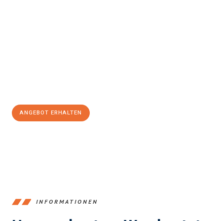
Erleben Sie mit Umzugsmeister Bergmann Saarbrücken, wie
einfach und stressfrei Ihr Umzug Saarbrücken
Bournemouth
sein kann. Unser Expertenteam steht bereit, um
Ihnen einen reibungslosen Übergang in Ihr neues Zuhause zu
garantieren.
Jetzt
unverbindliches Angebot
erhalten &
100€ sparen:
ANGEBOT ERHALTEN
+4915792653360
INFORMATIONEN