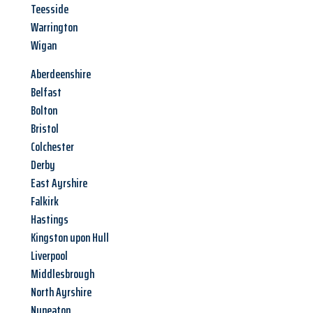
Teesside
Warrington
Wigan
Aberdeenshire
Belfast
Bolton
Bristol
Colchester
Derby
East Ayrshire
Falkirk
Hastings
Kingston upon Hull
Liverpool
Middlesbrough
North Ayrshire
Nuneaton