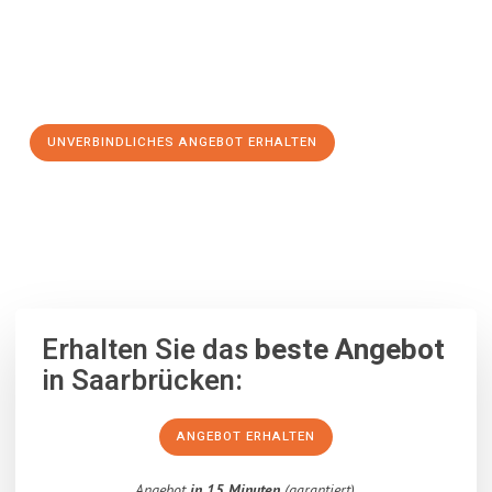
Jetzt Ihr individuelles Angebot anfordern und den ersten
Schritt zu einem stressfreien Umzug nach Newcastle upon
Tyne machen:
UNVERBINDLICHES ANGEBOT ERHALTEN
100% unverbindlich
– Garantiert eine Antwort
innerhalb von 15
Minuten
.
Erhalten Sie das
beste Angebot
in Saarbrücken:
ANGEBOT ERHALTEN
Angebot
in 15 Minuten
(garantiert).