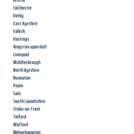
Bristol
Colchester
Derby
East Ayrshire
Falkirk
Hastings
Kingston upon Hull
Liverpool
Middlesbrough
North Ayrshire
Nuneaton
Poole
Sale
South Lanarkshire
Stoke-on-Trent
Telford
Watford
Wolverhampton