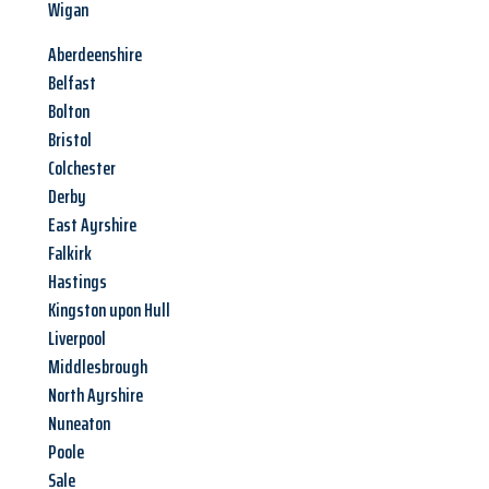
Wigan
Aberdeenshire
Belfast
Bolton
Bristol
Colchester
Derby
East Ayrshire
Falkirk
Hastings
Kingston upon Hull
Liverpool
Middlesbrough
North Ayrshire
Nuneaton
Poole
Sale