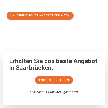
Schritt zu einem stressfreien Umzug nach Preston machen:
UNVERBINDLICHES ANGEBOT ERHALTEN
100% unverbindlich
– Garantiert eine Antwort
innerhalb von 15
Minuten
.
Erhalten Sie das
beste Angebot
in Saarbrücken:
ANGEBOT ERHALTEN
Angebot
in 15 Minuten
(garantiert).