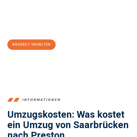
reibungslosen Übergang in Ihr neues Zuhause zu garantieren.
Jetzt
unverbindliches Angebot
erhalten &
100€ sparen:
ANGEBOT ERHALTEN
+4915792653360
INFORMATIONEN
Umzugskosten: Was kostet
ein Umzug von Saarbrücken
nach Preston