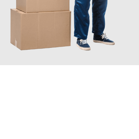
JETZT ANFRAGEN
Erleben Sie mit Umzugsmeister Bergmann Saarbrücken, wie
einfach und stressfrei Ihr Umzug Saarbrücken Preston
sein
kann. Unser Expertenteam steht bereit, um Ihnen einen